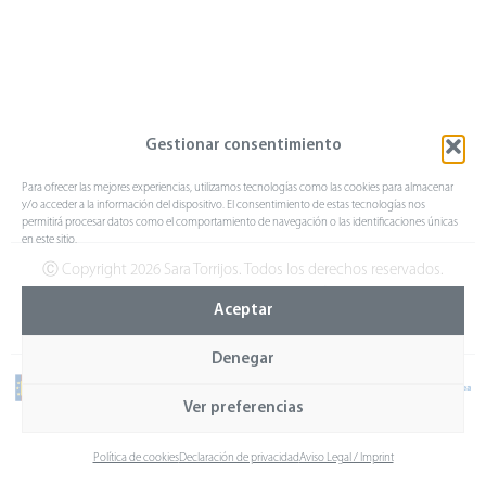
Gestionar consentimiento
Para ofrecer las mejores experiencias, utilizamos tecnologías como las cookies para almacenar
y/o acceder a la información del dispositivo. El consentimiento de estas tecnologías nos
permitirá procesar datos como el comportamiento de navegación o las identificaciones únicas
en este sitio.
Ⓒ Copyright 2026 Sara Torrijos. Todos los derechos reservados.
Aviso legal
Declaración de privacidad
Política de cookies
Aceptar
Denegar
Ver preferencias
Política de cookies
Declaración de privacidad
Aviso Legal / Imprint